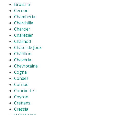
Broissia
Cernon
Chambéria
Charchilla
Charcier
Charezier
Charnod
Châtel de Joux
Châtillon
Chavéria
Chevrotaine
Cogna
Condes
Cornod
Courbette
Coyron
Crenans
Cressia