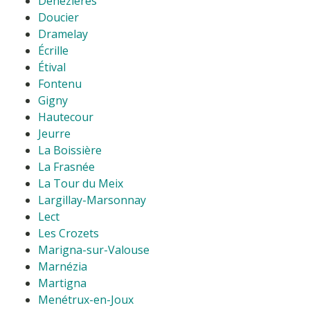
Denezières
Doucier
Dramelay
Écrille
Étival
Fontenu
Gigny
Hautecour
Jeurre
La Boissière
La Frasnée
La Tour du Meix
Largillay-Marsonnay
Lect
Les Crozets
Marigna-sur-Valouse
Marnézia
Martigna
Menétrux-en-Joux