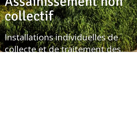
Assainissement non
collectif
Installations individuelles de
collecte et de traitement des
eaux domestiques
Haut
de
page
Assainissement non collectif
Tout déplier
Tout replier
Le zonage d’assainissement
L’assainissement, un double enjeux