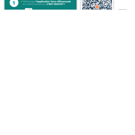
Haut
de
page