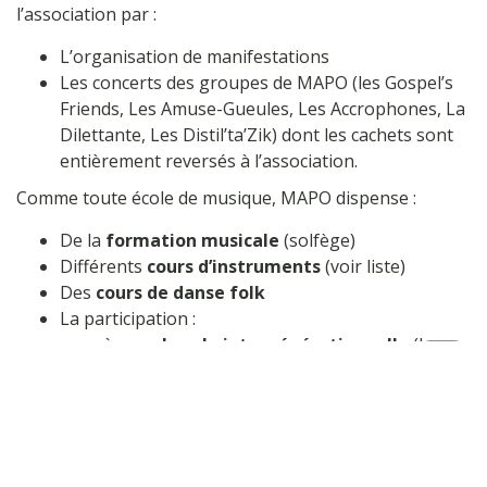
l’association par :
L’organisation de manifestations
Les concerts des groupes de MAPO (les Gospel’s
Friends, Les Amuse-Gueules, Les Accrophones, La
Dilettante, Les Distil’ta’Zik) dont les cachets sont
entièrement reversés à l’association.
Comme toute école de musique, MAPO dispense :
De la
formation musicale
(solfège)
Différents
cours d’instruments
(voir liste)
Des
cours de danse folk
La participation :
à une
chorale intergénérationnelle
(La
Dilettante)
Haut
à un
choeur Gospel
(Les Gospels Friends)
de
page
à un groupe constitué d’élèves (Les
Accrophones)
à un groupe d’élèves adultes (Les Distil’taZik)