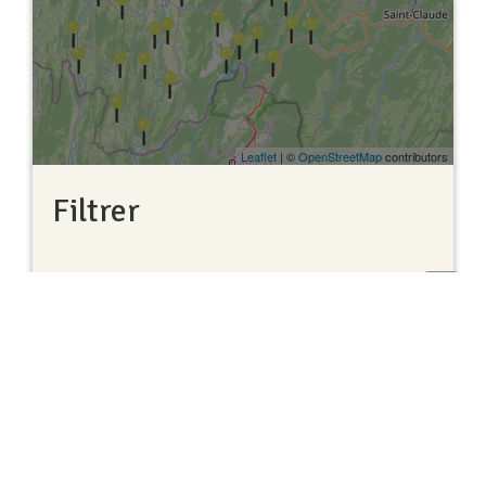
Leaflet
| ©
OpenStreetMap
contributors
Filtrer
Tous
Haut
de
Jura
(92)
page