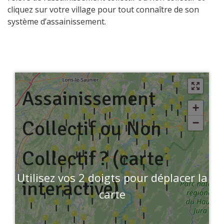
cliquez sur votre village pour tout connaître de son
système d’assainissement.
Assainissement
+
Collectif ou Non
−
Collectif ? (carte
Utilisez vos 2 doigts pour déplacer la
interactive)
carte