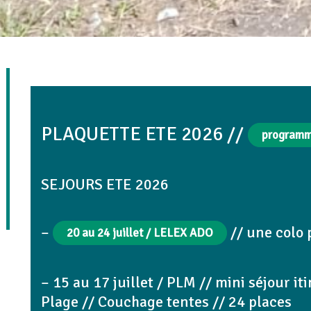
PLAQUETTE ETE 2026 //
programme
SEJOURS ETE 2026
–
// une colo 
20 au 24 juillet / LELEX ADO
– 15 au 17 juillet / PLM // mini séjour i
Plage // Couchage tentes // 24 places