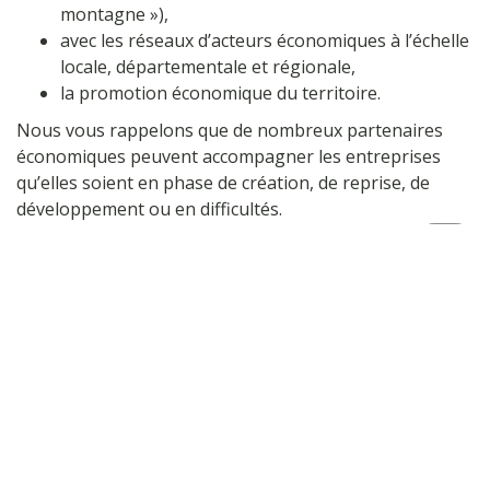
montagne »),
avec les réseaux d’acteurs économiques à l’échelle
locale, départementale et régionale,
la promotion économique du territoire.
Nous vous rappelons que de nombreux partenaires
économiques peuvent accompagner les entreprises
qu’elles soient en phase de création, de reprise, de
développement ou en difficultés.
Conseil régional de Bourgogne-Franche-Comté
Haut
Agence régionale Bourgogne-Franche-Comté
de
page
DIRECCTE
Pôle Emploi
CCI du Jura
Chambre de métier et d’artisanat Bourgogne-
Franche-Comté
Plateforme RH
Chambre d’agriculture du Jura
Initiative Jura