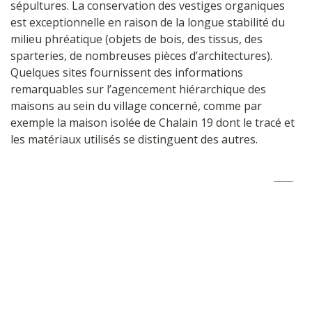
sépultures. La conservation des vestiges organiques
est exceptionnelle en raison de la longue stabilité du
milieu phréatique (objets de bois, des tissus, des
sparteries, de nombreuses pièces d’architectures).
Quelques sites fournissent des informations
remarquables sur l’agencement hiérarchique des
maisons au sein du village concerné, comme par
exemple la maison isolée de Chalain 19 dont le tracé et
les matériaux utilisés se distinguent des autres.
2/ Les 3 sites Patrimoniaux
Haut
de
page
Remarquables
Les sites patrimoniaux remarquables sont «
les villes,
villages ou quartiers dont la conservation, la
restauration, la réhabilitation ou la mise en valeur