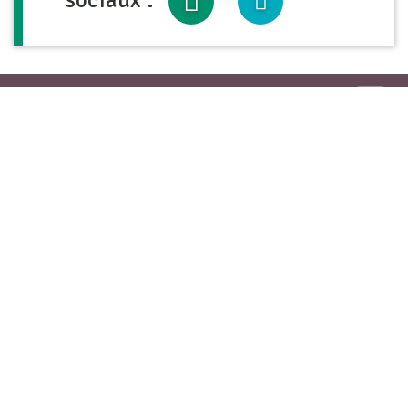
sociaux :
Haut
de
page
Contact & Accès
4 chemin du Quart,
39270 Orgelet
03 84 25 41 13
Calculer mon itinéraire