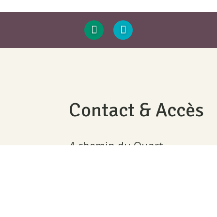
Contact & Accès
4 chemin du Quart,
39270 Orgelet
03 84 25 41 13